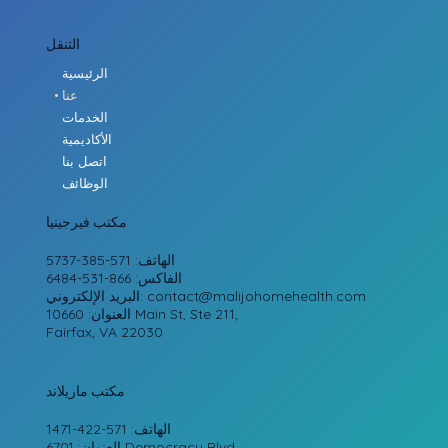
التنقل
الرئيسية
عنا
الخدمات
الأكاديمية
اتصل بنا
الوظائف
مكتب فيرجينيا
الهاتف: 571-385-5737
الفاكس: 866-531-6484
contact@malijohomehealth.com
البريد الإلكتروني:
العنوان: 10660 Main St, Ste 211,
Fairfax, VA 22030
مكتب ماريلاند
الهاتف: 571-422-1471
العنوان: 6701 Democracy Blvd,