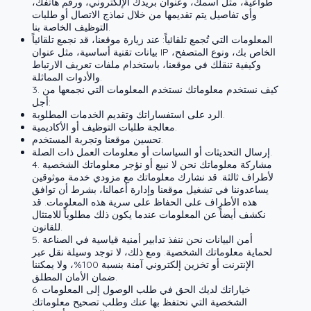
طواعية، مثل اسمك، وعنوان بريدك الإلكتروني، ورقم هاتفك،
وأي تفاصيل يتم تقديمها من خلال نماذج الاتصال أو طلبات
التوظيف الخاصة بنا.
المعلومات التي تُجمع تلقائياً: عند زيارة موقعنا، قد نجمع تلقائياً
بيانات تقنية أساسية، مثل عنوان IP الخاص بك، ونوع المتصفح،
وكيفية تنقلك في موقعنا، باستخدام ملفات تعريف الارتباط
والأدوات المماثلة.
3. كيف نستخدم معلوماتك نستخدم المعلومات التي نجمعها من
أجل:
الرد على استفساراتك وتقديم الخدمات المطلوبة.
معالجة طلبات التوظيف أو الأكاديمية.
تحسين موقعنا وتجربة المستخدم.
إرسال التحديثات أو السياسات أو معلومات العمل ذات الصلة.
4. مشاركة معلوماتك نحن لا نبيع أو نؤجر معلوماتك الشخصية
لأطراف ثالثة. قد نشارك معلوماتك مع مزودي خدمة موثوقين
يساعدوننا في تشغيل موقعنا وإدارة أعمالنا، بشرط أن توافق
هذه الأطراف على الحفاظ على سرية هذه المعلومات. قد
نكشف أيضاً عن المعلومات عندما يكون ذلك مطلوباً للامتثال
للقانون.
5. أمن البيانات نحن ننفذ تدابير أمنية قياسية في الصناعة
لحماية معلوماتك الشخصية. ومع ذلك، لا توجد وسيلة نقل عبر
الإنترنت أو تخزين إلكتروني آمنة بنسبة 100%، ولا يمكننا
ضمان الأمان المطلق.
6. خياراتك لديك الحق في طلب الوصول إلى المعلومات
الشخصية التي نحتفظ بها عنك وطلب تصحيح معلوماتك