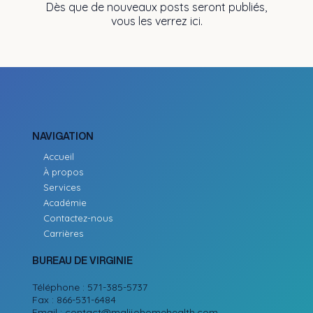
Dès que de nouveaux posts seront publiés,
vous les verrez ici.
NAVIGATION
Accueil
À propos
Services
Académie
Contactez-nous
Carrières
BUREAU DE VIRGINIE
Téléphone : 571-385-5737
Fax : 866-531-6484
Email :
contact@malijohomehealth.com